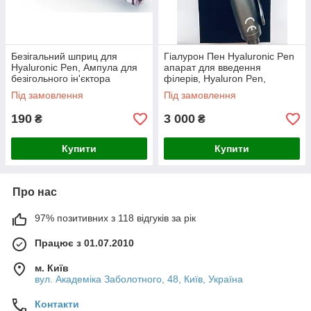
Безігальний шприц для
Гіалурон Пен Hyaluronic Pen
Hyaluronic Pen, Ампула для
апарат для введення
безігольного ін'єктора
філерів, Hyaluron Pen,
Безсигальний ін'єктор
Під замовлення
Під замовлення
190
3 000
₴
₴
Купити
Купити
Про нас
97% позитивних з 118 відгуків за рік
Працює з 01.07.2010
м. Київ
вул. Академіка Заболотного, 48, Київ, Україна
Контакти