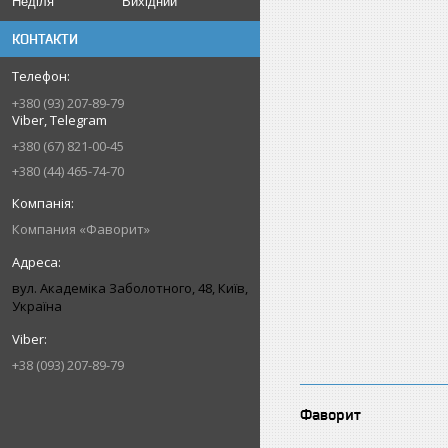
Неділя
Вихідний
КОНТАКТИ
+380 (93) 207-89-79
Viber, Telegram
+380 (67) 821-00-45
+380 (44) 465-74-70
Компания «Фаворит»
вул. Академіка Заболотного, 48, Київ,
Україна
+38 (093) 207-89-79
Фаворит