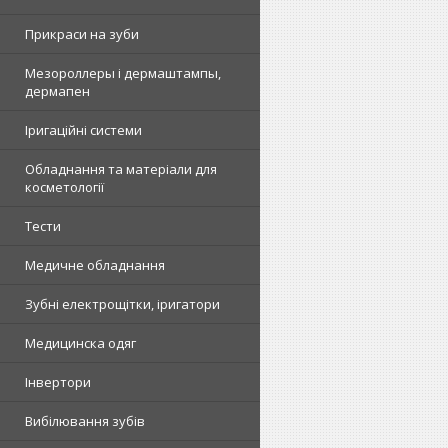
Прикраси на зуби
Мезороллеры і дермаштампы,
дермапен
Іригаційні системи
Обладнання та матеріали для
косметології
Тести
Медичне обладнання
Зубні електрощітки, іригатори
Медицинска одяг
Інвертори
Вибілювання зубів