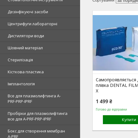
Дезінфікуючі засоби
Центрифуги лабораторні
Дистилятори води
Шовний матеріал
Стерилізація
Кісткова пластика
Самопроявляється 
Імплантологія
плівка DENTAL FI
X
Все для плазмолифтинга A-
1 499 ₴
PRF-PRP-IPRF
Готово до відправки
Пробірки для плазмолифтинга
все для A-PRF-PRP-IPRF
Купити
Бокс для створення мембран
A-PRF