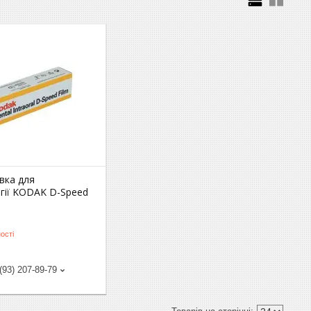
вка для
гії KODAK D-Speed
ості
(93) 207-89-79