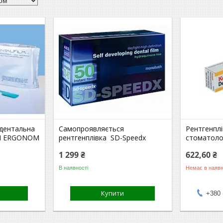
дентальна
Самопроявляється
Рентгенплі
LM ERGONOM
рентгенплівка SD-Speedx
стоматоло
1 299 ₴
622,60 ₴
В наявності
Немає в наявн
Купити
+380 