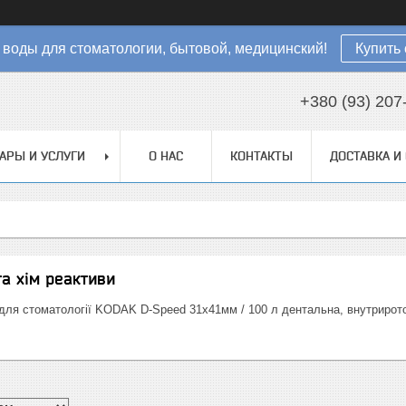
 воды для стоматологии, бытовой, медицинский!
Купить 
+380 (93) 207
АРЫ И УСЛУГИ
О НАС
КОНТАКТЫ
ДОСТАВКА И
та хім реактиви
 для стоматології KODAK D-Speed 31х41мм / 100 л дентальна, внутрирото