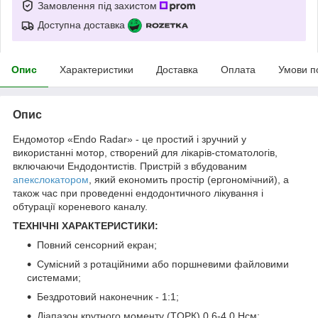
Замовлення під захистом
Доступна доставка
Опис
Характеристики
Доставка
Оплата
Умови п
Опис
Ендомотор «Endo Radar» - це простий і зручний у
використанні мотор, створений для лікарів-стоматологів,
включаючи Ендодонтистів. Пристрій з вбудованим
апекслокатором
, який економить простір (ергономічний), а
також час при проведенні ендодонтичного лікування і
обтурації кореневого каналу.
ТЕХНІЧНІ ХАРАКТЕРИСТИКИ:
Повний сенсорний екран;
Сумісний з ротаційними або поршневими файловими
системами;
Бездротовий наконечник - 1:1;
Діапазон крутного моменту (TOРК) 0,6-4,0 Нсм;