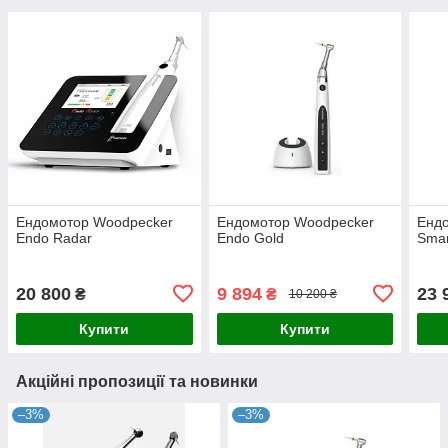
Ендомотор Woodpecker
Ендомотор Woodpecker
Енд
Endo Radar
Endo Gold
Smar
20 800
9 894
23 
₴
₴
10 200 ₴
Купити
Купити
Акційні пропозиції та новинки
–3%
–3%