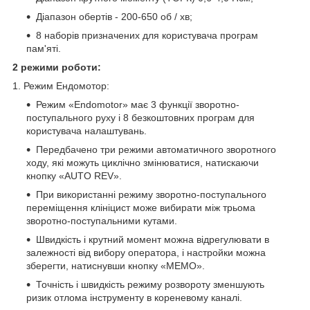
Діапазон обертів - 200-650 об / хв;
8 наборів призначених для користувача програм
пам'яті.
2 режими роботи:
1. Режим Ендомотор:
Режим «Endomotor» має 3 функції зворотно-
поступального руху і 8 безкоштовних програм для
користувача налаштувань.
Передбачено три режими автоматичного зворотного
ходу, які можуть циклічно змінюватися, натискаючи
кнопку «AUTO REV».
При використанні режиму зворотно-поступального
переміщення клініцист може вибирати між трьома
зворотно-поступальними кутами.
Швидкість і крутний момент можна відрегулювати в
залежності від вибору оператора, і настройки можна
зберегти, натиснувши кнопку «MEMO».
Точність і швидкість режиму розвороту зменшують
ризик отлома інструменту в кореневому каналі.