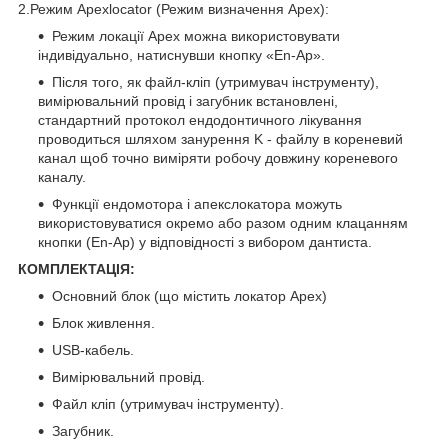
2.Режим Apexlocator (Режим визначення Apex):
Режим локації Apex можна використовувати
індивідуально, натиснувши кнопку «En-Ap».
Після того, як файл-кліп (утримувач інструменту),
вимірювальний провід і загубник встановлені,
стандартний протокол ендодонтичного лікування
проводиться шляхом занурення K - файлу в кореневий
канал щоб точно виміряти робочу довжину кореневого
каналу.
Функції ендомотора і апекслокатора можуть
використовуватися окремо або разом одним клацанням
кнопки (En-Ap) у відповідності з вибором дантиста.
КОМПЛЕКТАЦІЯ:
Основний блок (що містить локатор Apex)
Блок живлення.
USB-кабель.
Вимірювальний провід.
Файл кліп (утримувач інструменту).
Загубник.