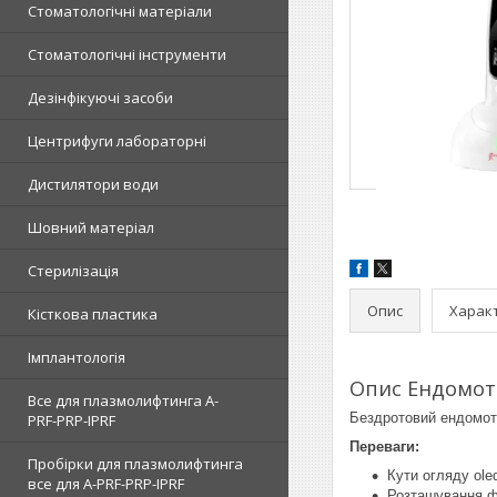
Стоматологічні матеріали
Стоматологічні інструменти
Дезінфікуючі засоби
Центрифуги лабораторні
Дистилятори води
Шовний матеріал
Стерилізація
Опис
Харак
Кісткова пластика
Імплантологія
Опис Ендомот
Все для плазмолифтинга A-
Бездротовий ендомото
PRF-PRP-IPRF
Переваги:
Пробірки для плазмолифтинга
Кути огляду ole
все для A-PRF-PRP-IPRF
Розташування ф