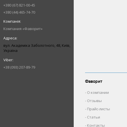
+380 (67) 821-00-45
+380 (44) 465-74-70
Компания «Фаворит»
вул. Академіка Заболотного, 48, Київ,
Україна
+38 (093) 207-89-79
Фаворит
О компании
Отзывы
Прайс-листы
Статьи
Контакты