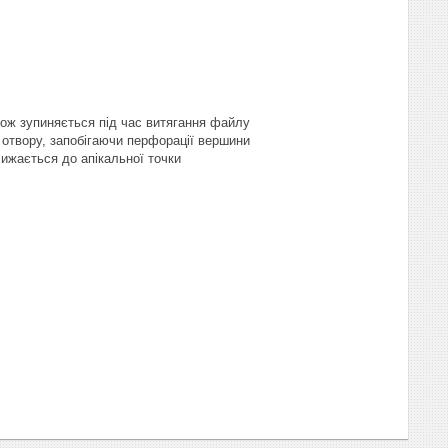
кож зупиняється під час витягання файлу
 отвору, запобігаючи перфорації вершини
ижається до апікальної точки