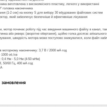
ника виготовлена з високоякісного пластику, легкого у використанні
° головка наконечника
ння (1-2 сек) на кнопку S для вибору 30 вбудованих файлових систем
ктор, який забезпечує безпечніше й ефективніше лікування
м, мотор починає роботу під час введення машинного файлу в канал, та
инка або реверс (зворотне обертання), щойно голка досягає апікального
мування, швидкість мотора може поступово знижуватися, коли файл набл
 в моторному наконечнику: 3,7 В / 2000 мА·год
 1000 об./хв
 0,4 Нм - 5,0 Нм (4-50 мНм)
 В, 50/60 Гц, 400 мА·год
1A
я замовлення