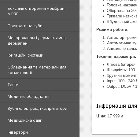
Головка наконеч
Бокс для створення мембран
Обертова на 300
A-PRF
Тривале натиска
Вбудований аксе
Прикраси на зуби
Режими роботи:
Мезороллеры і дермаштампы,
Автостарт-режи
дермапен
Автоматична зуп
Апікальне галь
Іригаційні системи
Технічні параметри:
Літієва батарея
Обладнання та матеріали для
Швидкість: 100 -
косметології
Крутний момент:
Input: 100 - 240
Тести
Output: DC5V / 
Медичне обладнання
Інформація дл
Зубні електрощітки, іригатори
Ціна:
17 999 ₴
Медицинска одяг
Інвертори