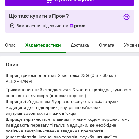
Що таке купити з Пром?
Замовлення під захистом
Опис
Характеристики
Доставка
Оплата
Умови 
Опис
Шприц трикомпонентний 2 мл голка 23G (0,6 х 30 мл)
ALEXPHARM
Трикомпонентний складається з 3 частин: циліндра, гумового
поршня та плунжера (штовхач поршня).
Шприци зі з'єднанням Луер застосовують у всіх галузях
медицини для підшкірних, внутрішньом'язових,
внутрішньовенних та інших ін'єкцій.
Шприци вирізняються плавним і м'яким ходом поршня, тому
їм віддають перевагу ті галузі медицини, де необхідне
повільне внутрішньовенне введення препаратів
(анестезіологія, інтенсивна терапія, служба швидкої та