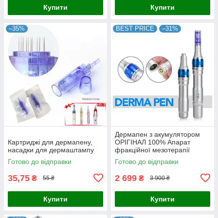
Купити
Купити
–35%
BEST PRICE
–31%
Дермапен з акумулятором
Картриджі для дермапену,
ОРІГІНАЛ 100% Апарат
насадки для дермаштампу
фракційної мезотерапії
Demapen Dr.Pen Ultima A6
Готово до відправки
Готово до відправки
35,75
2 699
₴
₴
55 ₴
3 900 ₴
Купити
Купити