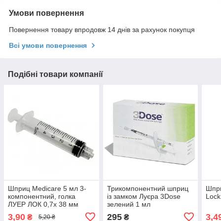
Умови повернення
Повернення товару впродовж 14 днів за рахунок покупця
Всі умови повернення
Подібні товари компанії
Шприц Medicare 5 мл 3-
Трикомпонентний шприц
Шпри
компонентний, голка
із замком Луєра 3Dose
Lock
ЛУЕР ЛОК 0,7х 38 мм
зелений 1 мл
3,90
295
3,4
₴
₴
5,20 ₴