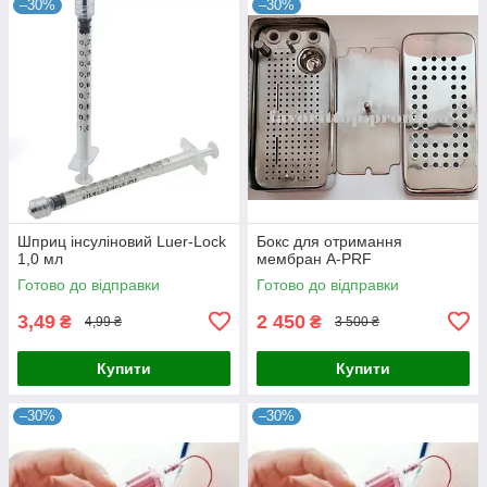
–30%
–30%
Шприц інсуліновий Luer-Lock
Бокс для отримання
1,0 мл
мембран A-PRF
Готово до відправки
Готово до відправки
3,49
2 450
₴
₴
4,99 ₴
3 500 ₴
Купити
Купити
–30%
–30%