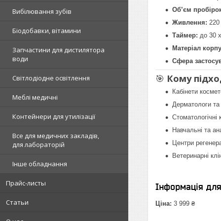
Об’єм пробірок
Вибілювання зубів
Живлення:
220 
Біодобавки, вітамини
Таймер:
до 30 
Матеріал корпу
Запчастини для дистилятора
води
Сфера застосу
🎯
Кому підхо
Світлодіодне освітлення
Кабінети космет
Меблі медичні
Дерматологи та
Контейнери для утилізації
Стоматологічні к
Навчальні та ан
Все для медичних закладів,
Центри регенер
для лабораторій
Ветеринарні клі
Інше обладнання
Прайс-листы
Інформація дл
Статьи
Ціна:
3 999 ₴