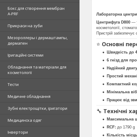
Бокс для створення мембран
A-PRF
Лабораторна центриф
Центрифуга D800
— у
Прикраси на зуби
косметології, стомато
Пристрій забезпечує 
Мезороллеры і дермаштампы,
дермапен
⭐
Основні пер
Швидкість до 4
Іригаційні системи
6 гнізд для пр
Обладнання та матеріали для
Надійний двиг
косметології
Простий механ
Тести
Компактний ко
Мінімальна віб
Медичне обладнання
Працює від зви
Зубні електрощітки, іригатори
🔧
Технічні х
Максимальна ш
Медицинска одяг
RCF:
до 1790 g
Інвертори
Кількість місц