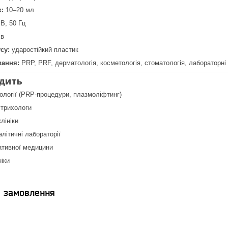
:
10–20 мл
В, 50 Гц
хв
су:
ударостійкий пластик
вання:
PRP, PRF, дерматологія, косметологія, стоматологія, лабораторні
дить
ології (PRP-процедури, плазмоліфтинг)
 трихологи
лініки
алітичні лабораторії
ативної медицини
ніки
я замовлення