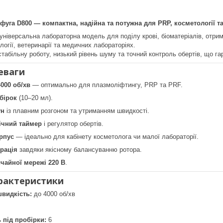
уга D800 — компактна, надійна та потужна для PRP, косметології та
ніверсальна лабораторна модель для поділу крові, біоматеріалів, отри
логії, ветеринарії та медичних лабораторіях.
стабільну роботу, низький рівень шуму та точний контроль обертів, що га
еваги
000 об/хв
— оптимально для плазмоліфтингу, PRP та PRF.
обірок
(10–20 мл).
ун
із плавним розгоном та утриманням швидкості.
ічний таймер
і регулятор обертів.
рпус
— ідеально для кабінету косметолога чи малої лабораторії.
рація
завдяки якісному балансуванню ротора.
чайної мережі 220 В
.
арактеристики
видкість:
до 4000 об/хв
ь під пробірки:
6