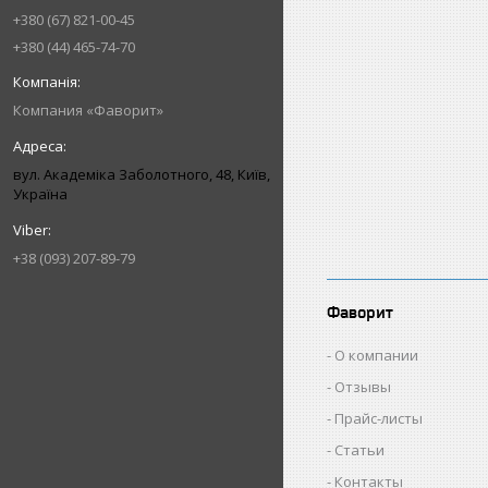
+380 (67) 821-00-45
+380 (44) 465-74-70
Компания «Фаворит»
вул. Академіка Заболотного, 48, Київ,
Україна
+38 (093) 207-89-79
Фаворит
О компании
Отзывы
Прайс-листы
Статьи
Контакты