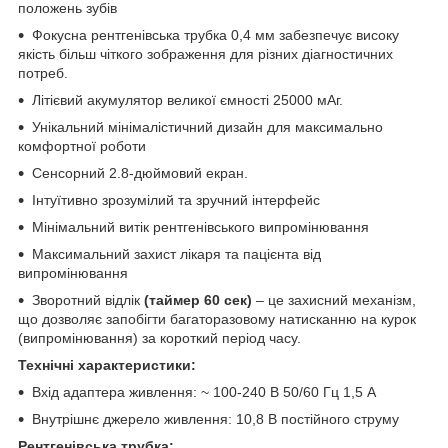
положень зубів
Фокусна рентгенівська трубка 0,4 мм забезпечує високу
якість більш чіткого зображення для різних діагностичних
потреб.
Літієвий акумулятор великої ємності 25000 мАг.
Унікальний мінімалістичний дизайн для максимально
комфортної роботи
Сенсорний 2.8-дюймовий екран.
Інтуїтивно зрозумілий та зручний інтерфейс
Мінімальний витік рентгенівського випромінювання
Максимальний захист лікаря та пацієнта від
випромінювання
Зворотний відлік
(таймер 60 сек)
– це захисний механізм,
що дозволяє запобігти багаторазовому натисканню на курок
(випромінювання) за короткий період часу.
Технічні характеристики:
Вхід адаптера живлення: ~ 100-240 В 50/60 Гц 1,5 А
Внутрішнє джерело живлення: 10,8 В постійного струму
Рентгенівська трубка: