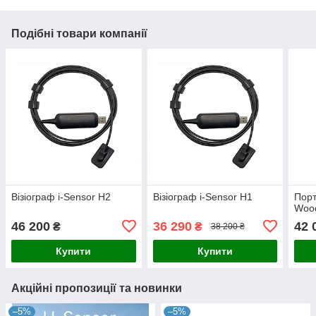
Подібні товари компанії
Візіограф i-Sensor H2
Візіограф i-Sensor H1
Порт
Wood
46 200
36 290
42 
₴
₴
38 200 ₴
Купити
Купити
Акційні пропозиції та новинки
–5%
–5%