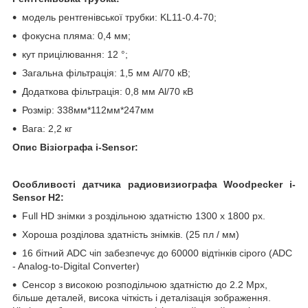
модель рентгенівської трубки: KL11-0.4-70;
фокусна пляма: 0,4 мм;
кут прицілювання: 12 °;
Загальна фільтрація: 1,5 мм Al/70 кВ;
Додаткова фільтрація: 0,8 мм Al/70 кВ
Розмір: 338мм*112мм*247мм
Вага: 2,2 кг
Опис Візіографа i-Sensor:
Особливості датчика радиовизиографа Woodpecker i-
Sensor H2:
Full HD знімки з роздільною здатністю 1300 х 1800 px.
Хороша розділова здатність знімків. (25 пл / мм)
16 бітний ADC чіп забезпечує до 60000 відтінків сірого (ADC
- Analog-to-Digital Converter)
Сенсор з високою розподільчою здатністю до 2.2 Mpx,
більше деталей, висока чіткість і деталізація зображення.