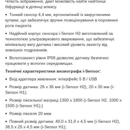
Чіткість зображення, дает можлівість найти найтонші
біфуркації в ділянці апексу.
Тонкий сенсор 4,4 мм, ергономічний із закругленими
кутами, що забезпечує зручне позиціонування в порожнині
рота пацієнта
Надійний корпус сенсора i-Sensor H2 виготовлений за
технологією ультразвукового зварювання, що забезпечує
мінімальну вагу датчика і високий уроветь захисту від
зовнішніх подразників.
Вологозахист рівня IP68 дозволяє датчику безпечно
працювати у вологих середовищах.
Технічні характеристики визиографа i-Sensor:
Вхід адаптера живлення: інтерфейс 5 В / USB
Розмір датчика: 26 х 36 мм (i-Sensor H2), 20 х 30 мм (i-
Sensor H1);
Розмір піксельної матриці 1300 х 1800 (i-Sensor H2, 1000 х
1500 (i-Sensor H1);)
Розмір пікселя 20 мкм
Повний розмір датчика: 40,0 х 31,0 х 4,5 мм (i-Sensor H2),
38,5 х 25 х 4,5 мм (i-Sensor H1);