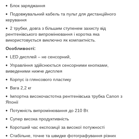
Блок заряджання
Подовжувальний кабель та пульт для дистанційного
керування
2 трубки, довга з більшим ступенем захисту від
рентгенівського випромінювання і коротка яка
використовується виключно як компактність.
Особливості:
LED дисплей – не сенсорний,
Управління здійснюється сенсорними кнопками,
виведеними нижче дисплея
Корпус із глянсового пластику
Вага 2,2 кг
Імпортна високочастотна рентгенівська трубка Canon з
Японії
Потужність випромінювання до 210 Вт.
Супер висока продуктивність
Коротший час експозиції за високої потужності
Стабільне, точне та швидке фотографування різних