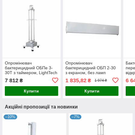
Опромінювач
Опромінювач
Бак
бактерицидний ОБПе 3-
бактерицидний ОБП 2-30
пере
30Т з таймером, LightTech
з екраном, без ламп
відк
LTC 30 T8
7 812
1 835,82
6 6
₴
₴
1 974 ₴
Купити
Купити
Акційні пропозиції та новинки
–10%
–7%