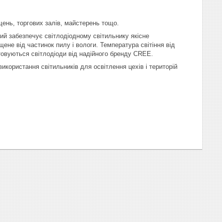
ень, торгових залів, майстерень тощо.
ий забезпечує світлодіодному світильнику якісне
щене від частинок пилу і вологи. Температура світіння від
товуються світлодіоди від надійного бренду CREE.
користання світильників для освітлення цехів і територій