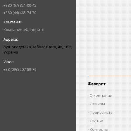
+380 (67) 821-00-45
+380 (44) 465-74-70
Компания «Фаворит»
вул. Академіка Заболотного, 48, Київ,
Україна
+38 (093) 207-89-79
Фаворит
О компании
Отзывы
Прайс-листы
Статьи
Контакты