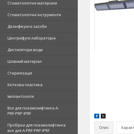
Стоматологічні матеріали
Стоматологічні інструменти
Дезінфікуючі засоби
Центрифуги лабораторні
Дистилятори води
Шовний матеріал
Стерилізація
Кісткова пластика
Імплантологія
Все для плазмолифтинга A-
PRF-PRP-IPRF
Пробірки для плазмолифтинга
Опис
Харак
все для A-PRF-PRP-IPRF