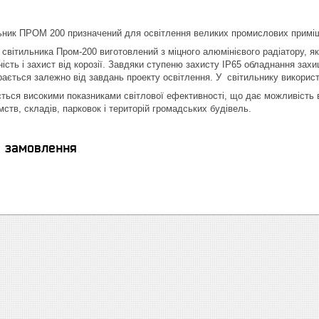
ьник ПРОМ 200 призначений для освітлення великих промислових приміщ
світильника Пром-200 виготовлений з міцного алюмінієвого радіатору, як
ість і захист від корозії. Завдяки ступеню захисту IP65 обладнання захи
ається залежно від завдань проекту освітлення. У світильнику викорис
ться високими показниками світлової ефективності, що дає можливість ви
ств, складів, парковок і територій громадських будівель.
я замовлення