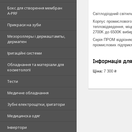
Бокс для створення мембран
A-PRF
Світлодіодний світил
Корпус промислового 
Прикраси на зуби
тепловідведення, міцн
2700K до 6500K вибир
Мезороллеры і дермаштампы,
Серія ПРОМ відрізняє
дермапен
промислових підприєм
Іригаційні системи
Інформація дл
Обладнання та матеріали для
косметології
Ціна:
7 300 ₴
Тести
Медичне обладнання
Зубні електрощітки, іригатори
Медицинска одяг
Інвертори