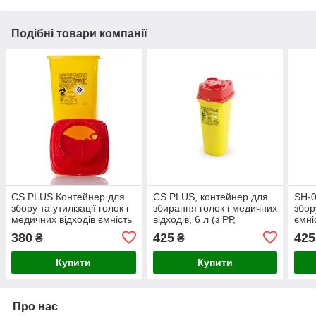
Подібні товари компанії
CS PLUS Контейнер для
CS PLUS, контейнер для
SH-0
збору та утилізації голок і
збирання голок і медичних
збор
медичних відходів ємність
відходів, 6 л (з РР,
ємні
7В л (з PP, квадратний)
квадратний)
380
425
425
₴
₴
Купити
Купити
Про нас