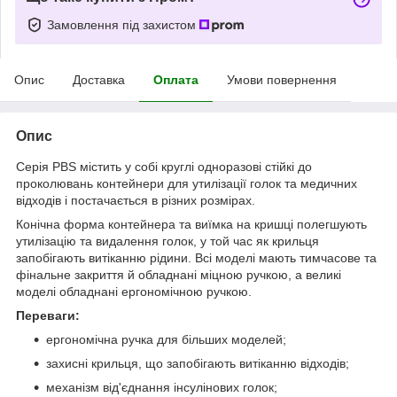
Замовлення під захистом
Опис
Доставка
Оплата
Умови повернення
Опис
Серія PBS містить у собі круглі одноразові стійкі до
проколювань контейнери для утилізації голок та медичних
відходів і постачається в різних розмірах.
Конічна форма контейнера та виїмка на кришці полегшують
утилізацію та видалення голок, у той час як крильця
запобігають витіканню рідини. Всі моделі мають тимчасове та
фінальне закриття й обладнані міцною ручкою, а великі
моделі обладнані ергономічною ручкою.
Переваги:
ергономічна ручка для більших моделей;
захисні крильця, що запобігають витіканню відходів;
механізм від'єднання інсулінових голок;