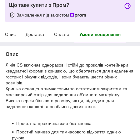
Що таке купити з Пром?
Замовлення під захистом
Опис
Доставка
Оплата
Умови повернення
Опис
Лінія CS включає одноразові і стійкі до проколів контейнери
квадратної форми з кришкою, що обертається для видалення
гострих і ріжучих відходів, і вони бувають шести різних
розмірів.
Кришка оснащена тимчасовим та остаточним закриттям та
має широкий отвір для видалення об'ємного матеріалу.
Висока версія більшого розміру, як ця, підходить для
видалення канюлі та особливо довгих голок.
Проста та практична застібка-кнопка
Простий маневр для тимчасового відкриття однією
рукою