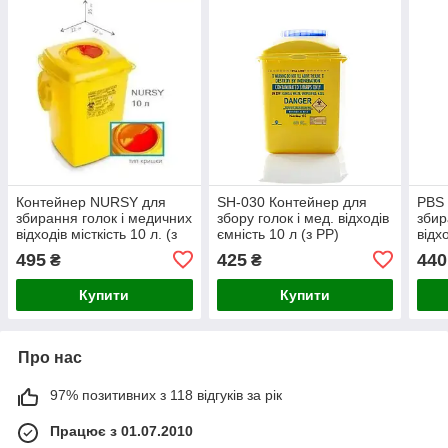
Контейнер NURSY для
SH-030 Контейнер для
PBS 
збирання голок і медичних
збору голок і мед. відходів
збир
відходів місткість 10 л. (з
ємність 10 л (з PP)
відхо
PP, квадратний)
круг
495
425
440
₴
₴
Купити
Купити
Про нас
97% позитивних з 118 відгуків за рік
Працює з 01.07.2010