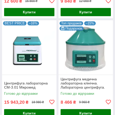
12 600
9 840
₴
₴
16 800 ₴
12 000 ₴
Купити
Купити
BEST PRICE
–16%
Топ продажів
–15%
Подарунок
Центрифуга медична
Центрифуга лабораторна
лабораторна клінічна.
СМ-3.01 Мікромед
Лабораторна центрифуга.
Центрифуга лабораторна
Готово до відправки
Готово до відправки
15 943,20
8 466
₴
₴
18 980 ₴
9 960 ₴
Купити
Купити