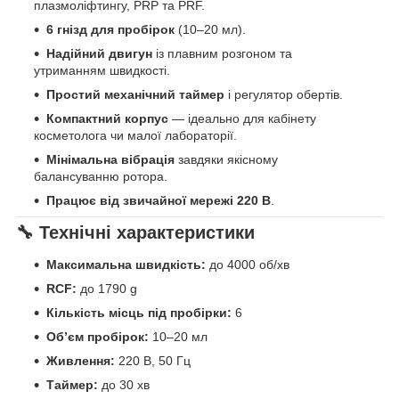
плазмоліфтингу, PRP та PRF.
6 гнізд для пробірок
(10–20 мл).
Надійний двигун
із плавним розгоном та
утриманням швидкості.
Простий механічний таймер
і регулятор обертів.
Компактний корпус
— ідеально для кабінету
косметолога чи малої лабораторії.
Мінімальна вібрація
завдяки якісному
балансуванню ротора.
Працює від звичайної мережі 220 В
.
🔧
Технічні характеристики
Максимальна швидкість:
до 4000 об/хв
RCF:
до 1790 g
Кількість місць під пробірки:
6
Об’єм пробірок:
10–20 мл
Живлення:
220 В, 50 Гц
Таймер:
до 30 хв