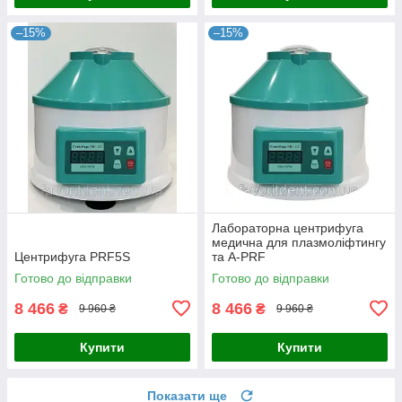
–15%
–15%
Лабораторна центрифуга
медична для плазмоліфтингу
Центрифуга PRF5S
та A-PRF
Готово до відправки
Готово до відправки
8 466
8 466
₴
₴
9 960 ₴
9 960 ₴
Купити
Купити
Показати ще