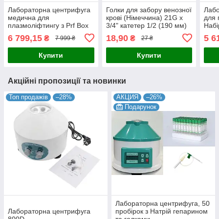
Лабораторна центрифуга
Голки для забору венозної
Лабо
медична для
крові (Німеччина) 21G x
для 
плазмоліфтингу з Prf Box
3/4" катетер 1/2 (190 мм)
Набі
6 799,15
18,90
5 6
₴
₴
7 999 ₴
27 ₴
Купити
Купити
Акційні пропозиції та новинки
Топ продажів
–28%
АКЦИЯ
–26%
Подарунок
Лабораторна центрифуга, 50
Лабораторна центрифуга
пробірок з Натрій гепарином
800D
та голками