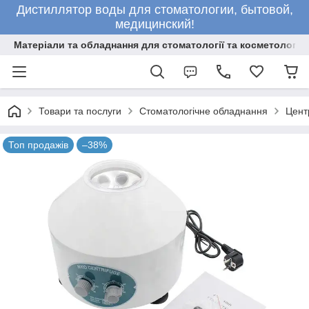
Дистиллятор воды для стоматологии, бытовой,
медицинский!
Матеріали та обладнання для стоматології та косметології
Товари та послуги
Стоматологічне обладнання
Цент
Топ продажів
–38%