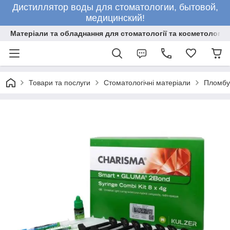
Дистиллятор воды для стоматологии, бытовой,
медицинский!
Матеріали та обладнання для стоматології та косметології
Товари та послуги
Стоматологічні матеріали
Пломбув