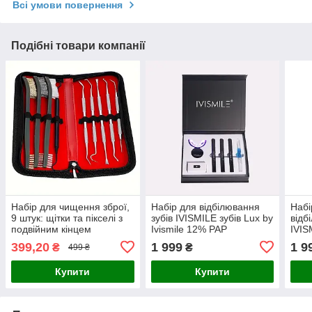
Всі умови повернення
Подібні товари компанії
Набір для чищення зброї,
Набір для відбілювання
Набі
9 штук: щітки та пікселі з
зубів IVISMILE зубів Lux by
відб
подвійним кінцем
Ivismile 12% PAP
IVIS
кар
399,20
1 999
1 9
₴
₴
499 ₴
Купити
Купити