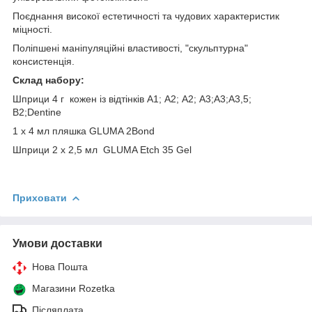
Поєднання високої естетичності та чудових характеристик
міцності.
Поліпшені маніпуляційні властивості, "скульптурна"
консистенція.
Склад набору:
Шприци 4 г кожен із відтінків A1; А2; А2; А3;А3;А3,5;
B2;Dentine
1 х 4 мл пляшка GLUMA 2Bond
Шприци 2 х 2,5 мл GLUMA Etch 35 Gel
Приховати
Умови доставки
Нова Пошта
Магазини Rozetka
Післяплата