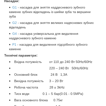
Насадки:
G1
- насадка для зняття наддесневого зубного
каменю зубних відкладень із шийки зуба та вершини
зуба
G2
- насадка для зняття великих надясневих зубних
відкладень
G4
- насадка універсальна для видалення
наддесневого зубного каменю
P1
- насадка для видалення підсрібного зубного
каменю
Технічні параметри:
Вхідна потужність от 110 до 240 Вт 50Hz/60Hz
220 – 240 Вт 50Hz/60Hz
Основний блок 24 В 1,3A
Вихідна потужність 3 – 20 Вт
Робоча частота 28 ± 3kHz
Тиск води 0.1 – 5 бар(0.01 - 0.5MPa)
Вага основного блока 0.75кг