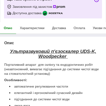
Замовлення під захистом
Доступна доставка
Опис
Характеристики
Доставка
Оплата
Умови п
Опис
Ультразвуковий п'єзоскалер UDS-K,
Woodpecker
Портативний апарат для склінгу та ендодонтичних робіт
(неавтономний, вимагає під'єднання до системи чистої води
на стоматологічній установці)
Особливості:
автоматичне регулювання частоти
елегантний і ергономічний сучасний дизайн
під'єднання до системи чистої води
легка вага