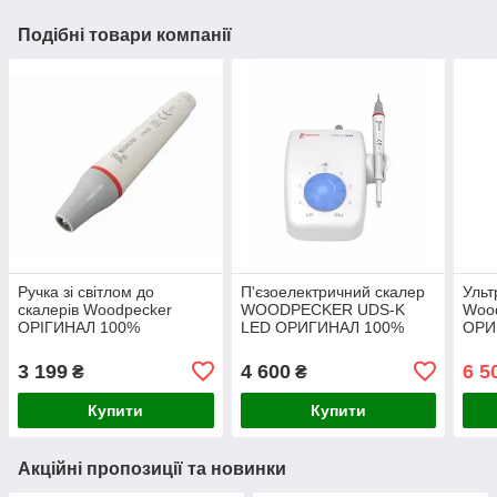
Подібні товари компанії
Ручка зі світлом до
П'єзоелектричний скалер
Ульт
скалерів Woodpecker
WOODPECKER UDS-K
Woo
ОРІГИНАЛ 100%
LED ОРИГИНАЛ 100%
ОРИ
3 199
4 600
6 5
₴
₴
Купити
Купити
Акційні пропозиції та новинки