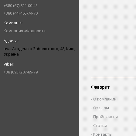
+380 (67) 821-00-45
+380 (44) 465-74-70
Компания «Фаворит»
вул. Академіка Заболотного, 48, Київ,
Україна
+38 (093) 207-89-79
Фаворит
О компании
Отзывы
Прайс-листы
Статьи
Контакты