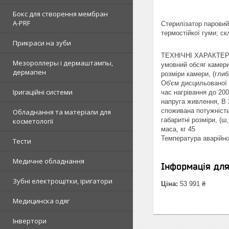
Бокс для створення мембран
A-PRF
Стерилізатор паровий
термостійкої гуми; ск
Прикраси на зуби
ТЕХНІЧНІ ХАРАКТЕ
Мезороллеры і дермаштампы,
умовний обсяг камери
дермапен
розміри камери, (глиб
Об'єм дисцильованої 
Іригаційні системи
час нагрівання до 200
напруга живлення, В 
споживана потужність
Обладнання та матеріали для
габаритні розміри, (ш,
косметології
маса, кг 45
Температура аварійног
Тести
Медичне обладнання
Інформація дл
Зубні електрощітки, іригатори
Ціна:
53 991 ₴
Медицинска одяг
Інвертори