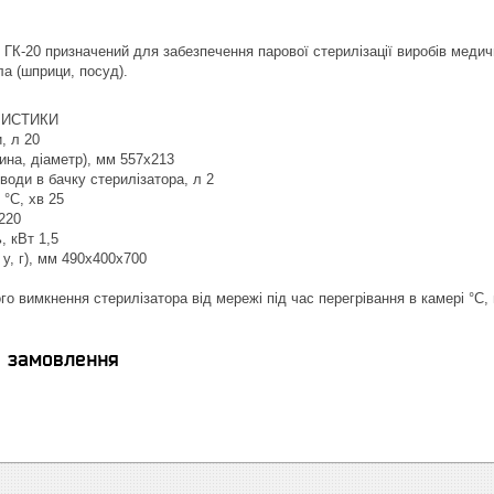
 ГК-20 призначений для забезпечення парової стерилізації виробів медичн
ла (шприци, посуд).
РИСТИКИ
, л 20
ина, діаметр), мм 557х213
води в бачку стерилізатора, л 2
 °C, хв 25
220
, кВт 1,5
 у, г), мм 490х400х700
о вимкнення стерилізатора від мережі під час перегрівання в камері °C, 
я замовлення