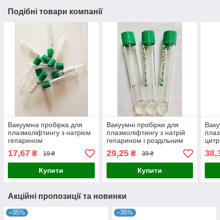
Подібні товари компанії
Вакуумна пробірка для
Вакуумні пробірки для
Ваку
плазмоліфтингу з натрієм
плазмоліфтингу з натрій
плаз
гепарином
гепарином і роздільним
цитр
гелем
розд
17,67
29,25
38,
₴
₴
19 ₴
39 ₴
Купити
Купити
Акційні пропозиції та новинки
–35%
–35%