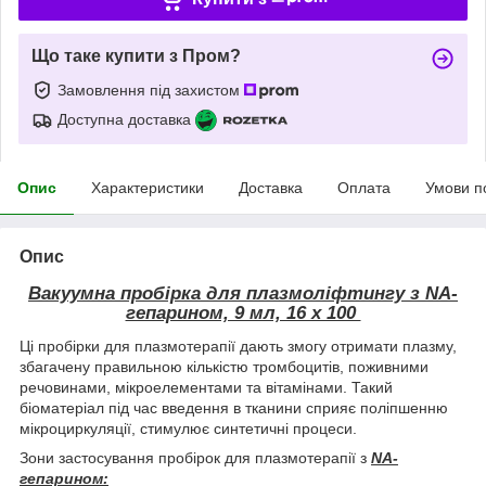
Що таке купити з Пром?
Замовлення під захистом
Доступна доставка
Опис
Характеристики
Доставка
Оплата
Умови п
Опис
Вакуумна пробірка для плазмоліфтингу з NA-
гепарином, 9 мл, 16 х 100
Ці пробірки для плазмотерапії дають змогу отримати плазму,
збагачену правильною кількістю тромбоцитів, поживними
речовинами, мікроелементами та вітамінами. Такий
біоматеріал під час введення в тканини сприяє поліпшенню
мікроциркуляції, стимулює синтетичні процеси.
Зони застосування пробірок для плазмотерапії з
NA-
гепарином: