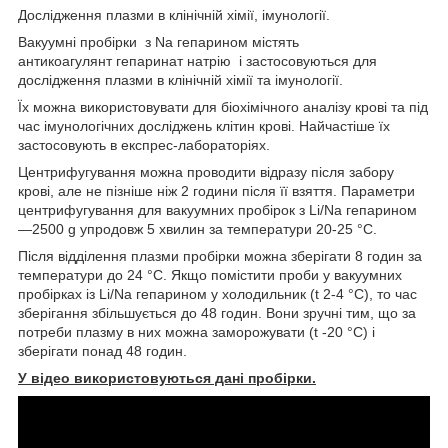
Дослідження плазми в клінічній хімії, імунології.
Вакуумні пробірки з Na гепарином містять
антикоагулянт
гепаринат натрію
і застосовуються для
дослідження плазми в клінічній хімії та імунології.
Їх можна використовувати для біохімічного аналізу крові та під
час імунологічних досліджень клітин крові. Найчастіше їх
застосовують в експрес-лабораторіях.
Центрифугування можна проводити відразу після забору
крові, але не пізніше ніж 2 години після її взяття. Параметри
центрифугування для вакуумних пробірок з Li/Na гепарином
—2500 g упродовж 5 хвилин за температури 20-25 °C.
Після відділення плазми пробірки можна зберігати 8 годин за
температури до 24 °C. Якщо помістити проби у вакуумних
пробірках із Li/Na гепарином у холодильник (t 2-4 °C), то час
зберігання збільшується до 48 годин. Вони зручні тим, що за
потреби плазму в них можна заморожувати (t -20 °C) і
зберігати понад 48 годин.
У відео використовуються дані пробірки.