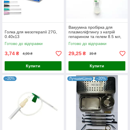
Вакуумна пробірка для
Голка для мезотерапії 27G,
плазмоліфтингу з натрій
0.40x13
гепарином та гелем 8.5 мл,
16x100 мм
Готово до відправки
Готово до відправки
3,74
29,25
₴
₴
4,99 ₴
39 ₴
Купити
Купити
–20%
ЛучшаяЦена
–20%