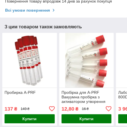
Повернення товару впродовж 14 днів за рахунок покупця
Всі умови повернення
З цим товаром також замовляють
Пробирка A-PRF
Пробірка для A-PRF
Лабо
Вакуумна пробірка з
800
активатором утворення
згустку 16х100, 9 мл
137
12,80
3 9
₴
₴
149 ₴
16 ₴
Купити
Купити