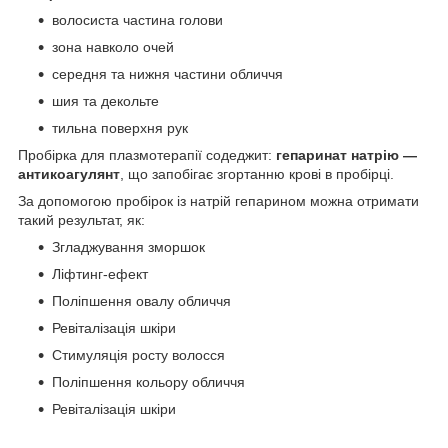
волосиста частина голови
зона навколо очей
середня та нижня частини обличчя
шия та декольте
тильна поверхня рук
Пробірка для плазмотерапії содеджит:
гепаринат натрію —
антикоагулянт
, що запобігає згортанню крові в пробірці.
За допомогою пробірок із натрій гепарином можна отримати
такий результат, як:
Згладжування зморшок
Ліфтинг-ефект
Поліпшення овалу обличчя
Ревіталізація шкіри
Стимуляція росту волосся
Поліпшення кольору обличчя
Ревіталізація шкіри