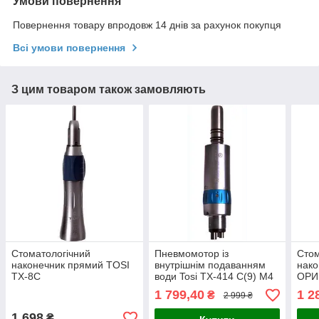
Умови повернення
Повернення товару впродовж 14 днів за рахунок покупця
Всі умови повернення
З цим товаром також замовляють
Стоматологічний
Пневмомотор із
Стом
наконечник прямий TOSI
внутрішнім подаванням
нако
TX-8C
води Tosi TX-414 С(9) М4
ОРИ
ОРИГИНАЛ 100%
1 799,40
1 2
₴
2 999 ₴
1 698
₴