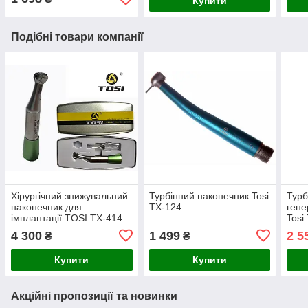
Купити
Подібні товари компанії
Хірургічний знижувальний
Турбінний наконечник Tosi
Турб
наконечник для
TX-124
гене
імплантації TOSI TX-414
Tosi
79 (D)
100
4 300
1 499
2 5
₴
₴
Купити
Купити
Акційні пропозиції та новинки