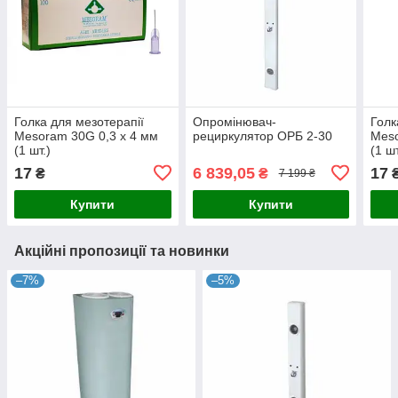
Голка для мезотерапії
Опромінювач-
Голк
Mesoram 30G 0,3 х 4 мм
рециркулятор ОРБ 2-30
Meso
(1 шт.)
(1 шт
17
6 839,05
17
₴
₴
7 199 ₴
Купити
Купити
Акційні пропозиції та новинки
–7%
–5%