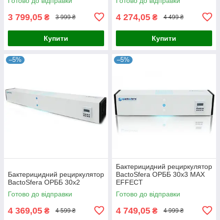
Готово до відправки
Готово до відправки
3 799,05
4 274,05
₴
₴
3 999 ₴
4 499 ₴
Купити
Купити
–5%
–5%
Бактерицидний рециркулятор
Бактерицидний рециркулятор
BactoSfera ОРББ 30х3 MAX
BactoSfera ОРББ 30х2
EFFECT
Готово до відправки
Готово до відправки
4 369,05
4 749,05
₴
₴
4 599 ₴
4 999 ₴