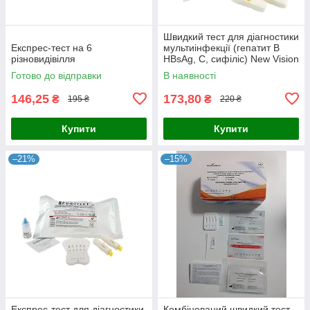
Швидкий тест для діагностики
Експрес-тест на 6
мультиінфекції (гепатит В
різновидівілля
HBsAg, С, сифіліс) New Vision
Diagnostics Профітест
Готово до відправки
В наявності
146,25
173,80
₴
₴
195 ₴
220 ₴
Купити
Купити
–21%
–15%
Експрес-тест для діагностики
Комбінований швидкий тест