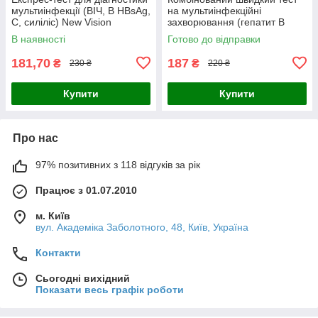
мультиінфекції (ВІЧ, В HBsAg,
на мультиінфекційні
С, силіліс) New Vision
захворювання (гепатит B
Diagnostics Профітест
HbsAg-гепатит C- ВІЛ-
В наявності
Готово до відправки
сифіліс)
181,70
187
₴
₴
230 ₴
220 ₴
Купити
Купити
Про нас
97% позитивних з 118 відгуків за рік
Працює з 01.07.2010
м. Київ
вул. Академіка Заболотного, 48, Київ, Україна
Контакти
Сьогодні вихідний
Показати весь графік роботи