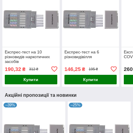
Експрес-тест на 10
Експрес-тест на 6
Експ
різновидів наркотичних
різновидівілля
COVI
засобів
190,32
146,25
260
₴
₴
312 ₴
195 ₴
Купити
Купити
Акційні пропозиції та новинки
–39%
–25%