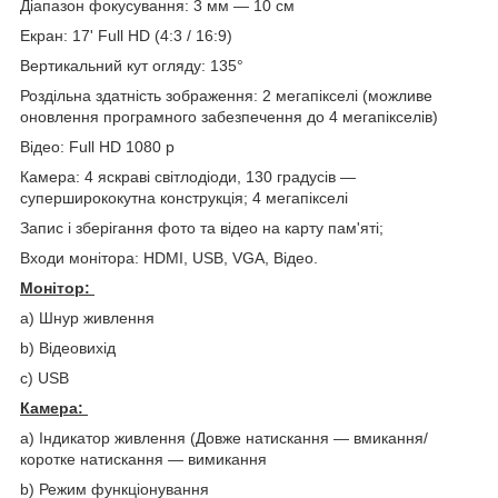
Діапазон фокусування: 3 мм — 10 см
Екран: 17' Full HD (4:3 / 16:9)
Вертикальний кут огляду: 135°
Роздільна здатність зображення: 2 мегапікселі (можливе
оновлення програмного забезпечення до 4 мегапікселів)
Відео: Full HD 1080 p
Камера: 4 яскраві світлодіоди, 130 градусів —
суперширококутна конструкція; 4 мегапікселі
Запис і зберігання фото та відео на карту пам'яті;
Входи монітора: HDMI, USB, VGA, Відео.
Монітор:
а) Шнур живлення
b) Відеовихід
с) USB
Камера:
a) Індикатор живлення (Довже натискання — вмикання/
коротке натискання — вимикання
b) Режим функціонування