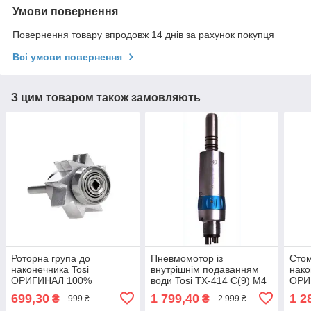
Умови повернення
Повернення товару впродовж 14 днів за рахунок покупця
Всі умови повернення
З цим товаром також замовляють
Роторна група до
Пневмомотор із
Стом
наконечника Tosi
внутрішнім подаванням
нако
ОРИГИНАЛ 100%
води Tosi TX-414 С(9) М4
ОРИ
ОРИГИНАЛ 100%
699,30
1 799,40
1 2
₴
₴
999 ₴
2 999 ₴