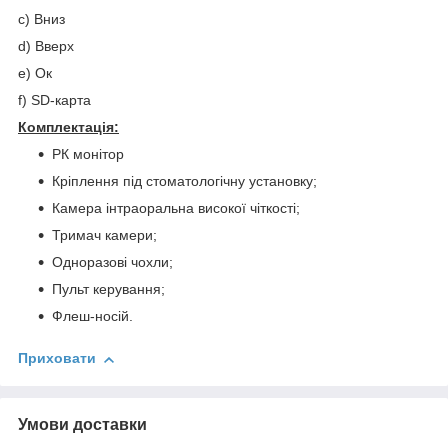
c) Вниз
d) Вверх
e) Ок
f) SD-карта
Комплектація:
РК монітор
Кріплення під стоматологічну установку;
Камера інтраоральна високої чіткості;
Тримач камери;
Одноразові чохли;
Пульт керування;
Флеш-носій.
Приховати
Умови доставки