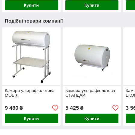
Купити
Купити
Подібні товари компанії
Камера ультрафіолетова
Камера ультрафіолетова
Каме
МОБІЛ
СТАНДАРТ
ЕКО
9 480
5 425
3 5
₴
₴
Купити
Купити