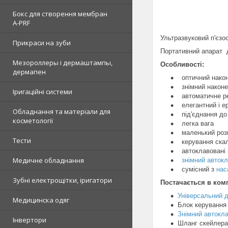
Бокс для створення мембран
A-PRF
Ультразвуковий п'єз
Прикраси на зуби
Портативний апарат д
Мезороллеры і дермаштампы,
Особливості:
дермапен
оптичний наконе
знімний наконеч
Іригаційні системи
автоматичне ре
елегантний і е
Обладнання та матеріали для
під'єднання до
косметології
легка вага
маленький роз
Тести
керування скал
автоклавовані 
Медичне обладнання
знімний авток
сумісний з
нас
Зубні електрощітки, іригатори
Постачається в комп
Універсальний 
Медицинска одяг
Блок керування
Знімний автокл
Інвертори
Шланг скейлера