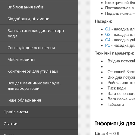
Електричний бл
Вибілювання зубів
Постачається в 
Педаль ножна —
Біодобавки, вітамини
Насадки:
G1
- насадка дл
Запчастини для дистилятора
G2
- насадка дл
води
G4
- насадка ун
P1
- насадка дл
Світлодіодне освітлення
Технічні параметри:
Меблі медичні
Вхідна потужн
220 – 
Контейнери для утилізації
Основний 
Вихідна потуж
Все для медичних закладів,
Робоча час
для лабораторій
Тиск води 0.
Вага основног
Вага блока ж
Інше обладнання
Габарити 1
Прайс-листы
Інформація дл
Статьи
Ціна:
4 600 ₴