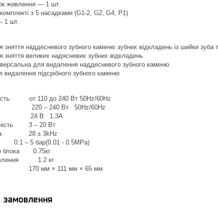
ок живлення — 1 шт.
комплекті з 5 насадками (G1-2, G2, G4, P1)
 1 шт.
я зняття наддесневого зубного каменю зубних відкладень із шийки зуба 
я зняття великих надясневих зубних відкладень
іверсальна для видалення наддесневого зубного каменю
я видалення підсрібного зубного каменю
ість от 110 до 240 Вт 50Hz/60Hz
240 Вт 50Hz/60Hz
блок 24 В 1,3A
ність 3 – 20 Вт
тота 28 ± 3kHz
1 – 5 бар(0.01 - 0.5MPa)
о блока 0.75кг
ивлення 1.2 кг
70 мм × 111 мм × 65 мм
я замовлення