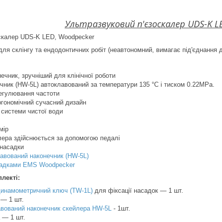
Ультразвуковий п'єзоскалер UDS-K L
оскалер UDS-K LED, Woodpecker
ля склінгу та ендодонтичних робіт (неавтономний, вимагає під'єднання д
чник, зручніший для клінічної роботи
ник (HW-5L) автоклавований за температури 135 °C і тиском 0.22MPa.
гулювання частоти
ргономічний сучасний дизайн
 системи чистої води
мір
ера здійснюється за допомогою педалі
насадки
лавований наконечник (HW-5L)
адками EMS Woodpecker
лекті:
динамометричний ключ (TW-1L)
для фіксації насадок — 1 шт.
 — 1 шт.
авований наконечник скейлера HW-5L
- 1шт.
 — 1 шт.