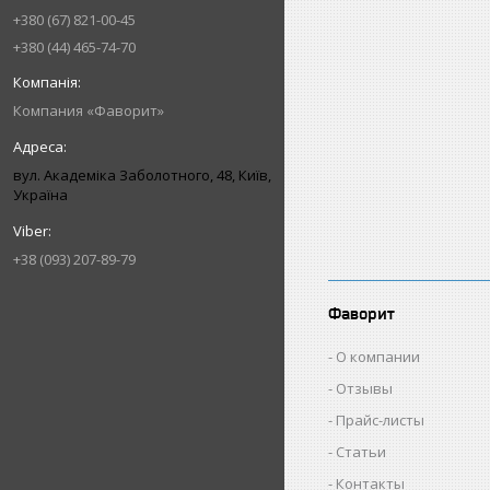
+380 (67) 821-00-45
+380 (44) 465-74-70
Компания «Фаворит»
вул. Академіка Заболотного, 48, Київ,
Україна
+38 (093) 207-89-79
Фаворит
О компании
Отзывы
Прайс-листы
Статьи
Контакты