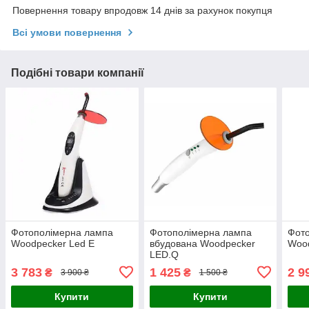
Повернення товару впродовж 14 днів за рахунок покупця
Всі умови повернення
Подібні товари компанії
Фотополімерна лампа
Фотополімерна лампа
Фот
Woodpecker Led E
вбудована Woodpecker
Wood
LED.Q
3 783
1 425
2 9
₴
₴
3 900 ₴
1 500 ₴
Купити
Купити