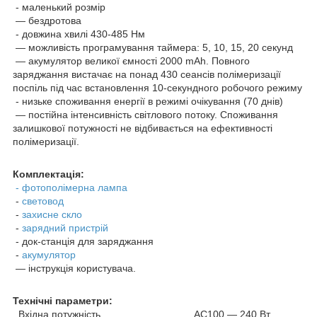
- маленький розмір
— бездротова
- довжина хвилі 430-485 Нм
— можливість програмування таймера: 5, 10, 15, 20 секунд
— акумулятор великої ємності 2000 mAh. Повного
заряджання вистачає на понад 430 сеансів полімеризації
поспіль під час встановлення 10-секундного робочого режиму
- низьке споживання енергії в режимі очікування (70 днів)
— постійна інтенсивність світлового потоку. Споживання
залишкової потужності не відбивається на ефективності
полімеризації.
Комплектація:
- фотополімерна лампа
-
световод
-
захисне скло
-
зарядний пристрій
- док-станція для заряджання
-
акумулятор
— інструкція користувача.
Технічні параметри:
Вхідна потужність AC100 — 240 Вт