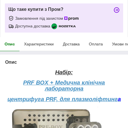
Що таке купити з Пром?
Замовлення під захистом
Доступна доставка
Опис
Характеристики
Доставка
Оплата
Умови п
Опис
Набір:
PRF BOX +
Медична клінічна
лабораторна
центрифуга PRF, для плазмоліфтинг
а