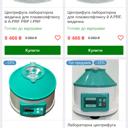
Центрифуга лабораторна
Центрифуга лабораторна
медична для плазмоліфтингу
для плазмоліфтингу й A PRF,
й A-PRF PRP I-PRF
медична
Готово до відправки
Готово до відправки
8 466
8 466
₴
₴
9 960 ₴
9 960 ₴
Купити
Купити
–15%
Топ продажів
–15%
Лабораторна центрифуга