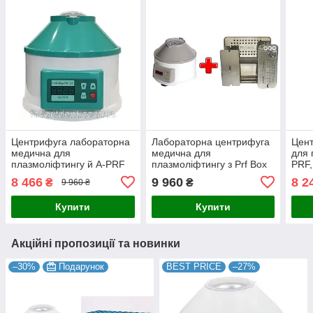
Центрифуга лабораторна
Лабораторна центрифуга
Цен
медична для
медична для
для 
плазмоліфтингу й A-PRF
плазмоліфтингу з Prf Box
PRF,
PRP I-PRF
плаз
8 466
9 960
8 2
₴
₴
9 960 ₴
Купити
Купити
Акційні пропозиції та новинки
–30%
Подарунок
BEST PRICE
–27%