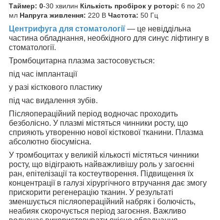
Таймер: 0
-30 хвилин
Кількість пробірок у роторі:
6 по 20
мл
Напруга живлення:
220 В
Чaстота:
50 Гц
Центрифуга для стоматології
— це невіддільна
частина обладнання, необхідного для синус ліфтингу в
стоматології.
Тромбоцитарна плазма застосовується:
під час імплантації
у разі кісткового пластику
під час видалення зубів.
Післяопераційний період водночас проходить
безболісно. У плазмі містяться чинники росту, що
сприяють утворенню нової кісткової тканини. Плазма
абсолютно біосумісна.
У тромбоцитах у великій кількості містяться чинники
росту, що відіграють найважливішу роль у загоєнні
ран, епітелізації та костеутворення. Підвищення їх
концентрації в галузі хірургічного втручання дає змогу
прискорити регенерацію тканин. У результаті
зменшується післяопераційний набряк і болючість,
неабияк скорочується період загоєння. Важливо