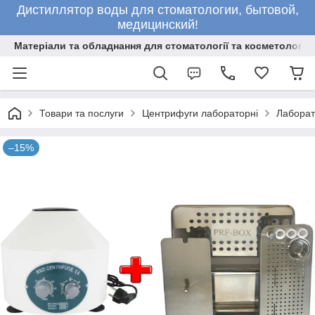
Дистиллятор воды для стоматологии, бытовой,
медицинский!
Матеріали та обладнання для стоматології та косметології
Товари та послуги
Центрифуги лабораторні
Лаборат
–15%