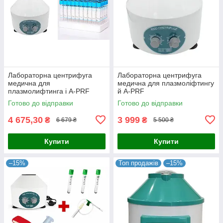
Лабораторна центрифуга
Лабораторна центрифуга
медична для
медична для плазмоліфтингу
плазмолифтинга і A-PRF
й A-PRF
Готово до відправки
Готово до відправки
4 675,30
3 999
₴
₴
6 679 ₴
5 500 ₴
Купити
Купити
–15%
Топ продажів
–15%