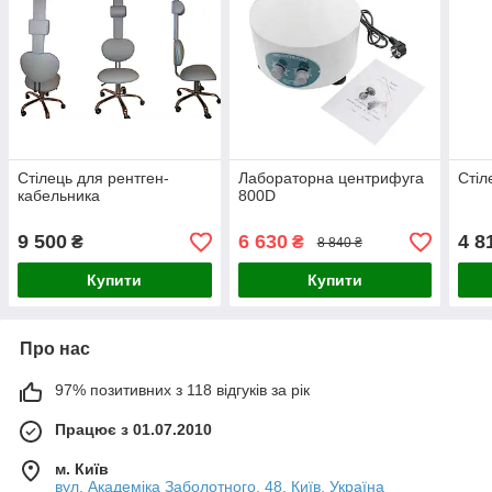
Стілець для рентген-
Лабораторна центрифуга
Стіл
кабельника
800D
9 500
6 630
4 8
₴
₴
8 840 ₴
Купити
Купити
Про нас
97% позитивних з 118 відгуків за рік
Працює з 01.07.2010
м. Київ
вул. Академіка Заболотного, 48, Київ, Україна