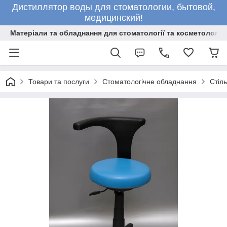
Дистиллятор воды для стоматологии, бытовой,
медицинский!
Матеріали та обладнання для стоматології та косметології
Товари та послуги
Стоматологічне обладнання
Стіль