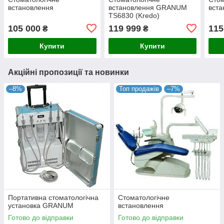
встановлення
встановлення GRANUM
вста
TS6830 (Kredo)
105 000
119 999
115
₴
₴
Купити
Купити
Акційні пропозиції та новинки
–8%
Топ продажів
–7%
Портативна стоматологічна
Стоматологічне
установка GRANUM
встановлення
Готово до відправки
Готово до відправки