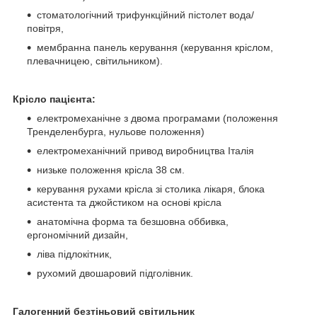
стоматологічний трифункційний пістолет вода/
повітря,
мембранна панель керування (керування кріслом,
плевачницею, світильником).
Крісло пацієнта:
електромеханічне з двома програмами (положення
Тренделенбурга, нульове положення)
електромеханічний привод виробництва Італія
низьке положення крісла 38 см.
керування рухами крісла зі столика лікаря, блока
асистента та джойстиком на основі крісла
анатомічна форма та безшовна оббивка,
ергономічний дизайн,
ліва підлокітник,
рухомий двошаровий підголівник.
Галогенний безтіньовий світильник