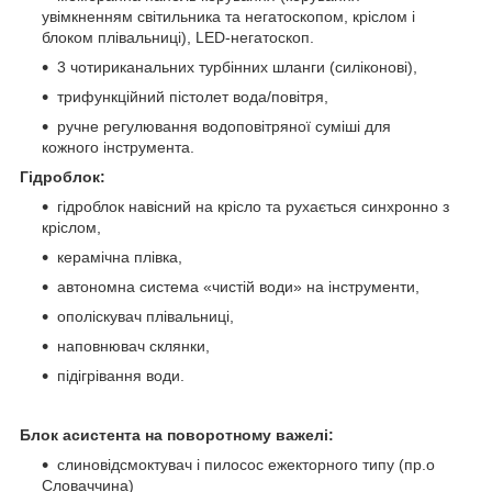
увімкненням світильника та негатоскопом, кріслом і
блоком плівальниці), LED-негатоскоп.
3 чотириканальних турбінних шланги (силіконові),
трифункційний пістолет вода/повітря,
ручне регулювання водоповітряної суміші для
кожного інструмента.
Гідроблок:
гідроблок навісний на крісло та рухається синхронно з
кріслом,
керамічна плівка,
автономна система «чистій води» на інструменти,
ополіскувач плівальниці,
наповнювач склянки,
підігрівання води.
Блок асистента на поворотному важелі:
слиновідсмоктувач і пилосос ежекторного типу (пр.о
Словаччина)