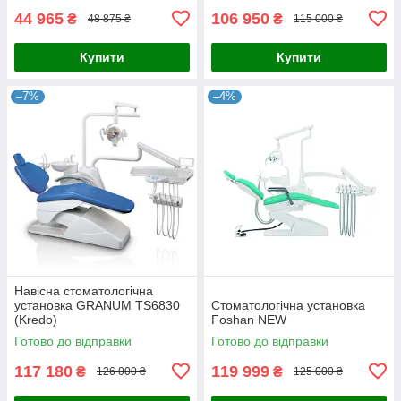
44 965
106 950
₴
₴
48 875 ₴
115 000 ₴
Купити
Купити
–7%
–4%
Навісна стоматологічна
установка GRANUM TS6830
Стоматологічна установка
(Kredo)
Foshan NEW
Готово до відправки
Готово до відправки
117 180
119 999
₴
₴
126 000 ₴
125 000 ₴