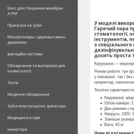
Бокс для створення мембран
A-PRF
У моделі викор
Прикраси на зуби
Гарячий пара п
стоматології, о
Мезороллеры і дермаштампы,
інструментів, 
дермапен
з спеціального
дезінфікувальн
Іригаційні системи
досить проста 
Керування — мікропр
Обладнання та матеріали для
косметології
Режим роботи: три фа
у пакованні, так і бе
Тести
наприклад, наконечни
Технічні характеристи
Медичне обладнання
Керування: мік
Об'єм камери: 17
Зубні електрощітки, іригатори
Два режими стери
Напруга: 230V, 
Медицинска одяг
Зовнішні розмір
Вага: 43 кг
Інвертори
Чим відрізняють