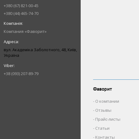
+380 (67) 821-00-45
+380 (44) 465-74-70
Компания «Фаворит»
вул. Академіка Заболотного, 48, Київ,
Україна
+38 (093) 207-89-79
Фаворит
О компании
Отзывы
Прайс-листы
Статьи
Контакты