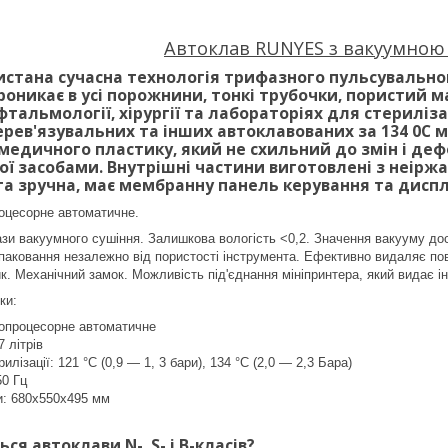
Автоклав RUNYES з вакуумно
истана сучасна технологія трифазного пульсувальног
роникає в усі порожнини, тонкі трубочки, пористий м
фтальмології, хірургії та лабораторіях для стериліза
перев'язувальних та інших автоклавованих за 134 0C 
 медичного пластику, який не схильний до змін і деф
ої засобами. Внутрішні частини виготовлені з неіржа
та зручна, має мембранну панель керування та диспл
оцесорне автоматичне.
зи вакуумного сушіння. Залишкова вологість <0,2. Значення вакууму досяг
з паковання незалежно від пористості інструмента. Ефективно видаляє по
к. Механічний замок. Можливість під'єднання мініпринтера, який видає і
ки:
ропроцесорне автоматичне
 літрів
лізації: 121 °C (0,9 — 1, 3 бари), 134 °C (2,0 — 2,3 Бара)
50 Гц
и: 680x550x495 мм
ся автоклави N-, S- і B-класів?