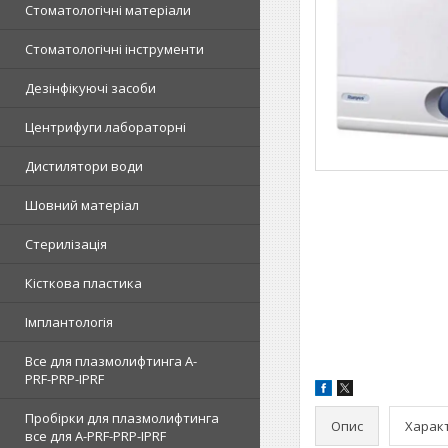
Стоматологічні матеріали
Стоматологічні інструменти
Дезінфікуючі засоби
Центрифуги лабораторні
Дистилятори води
Шовний матеріал
Стерилізація
Кісткова пластика
Імплантологія
Все для плазмолифтинга A-
PRF-PRP-IPRF
Пробірки для плазмолифтинга
Опис
Харак
все для A-PRF-PRP-IPRF