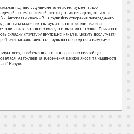
орожнин і щілин, суцільнометалевих інструментів, що
ичній і стоматологічній практиці в тих випадках, коли для
су «B». Автоклави класу «В» з функцією створення попереднього
дь-які типи медичних інструментів і матеріалів: масивні,
ристання автоклавів цього класу в стоматології краще. Причина в
ають складну структуру внутрішніх каналів, можуть послугувати
ї проблеми використовується функція попереднього вакууму в
еміумкласу, проблема полягала в порівняно високій ціні
інювалася. Автоклави за збереження високої якості та надійності
панії Runyes.