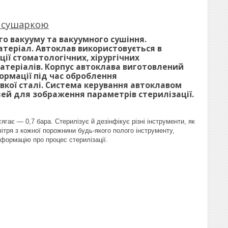
ю сушаркою
о вакууму та вакуумного сушіння.
атеріал. Автоклав використовується в
ції стоматологічних, хірургічних
матеріалів. Корпус автоклава виготовлений
ормації під час оброблення
вкої сталі. Система керування автоклавом
ей для зображення параметрів стерилізації.
ає — 0,7 бара. Стерилізує й дезінфікує різні інструменти, як
вітря з кожної порожнини будь-якого полого інструменту,
нформацію про процес стерилізації.