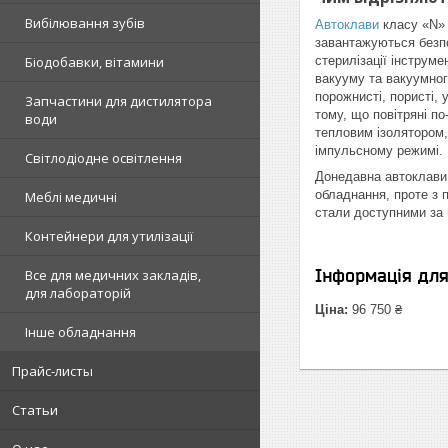
Вибілювання зубів
Автоклави
класу «N» 
завантажуються безпо
Біодобавки, вітамини
стерилізації інструме
вакууму та вакуумного
порожнисті, пористі, 
Запчастини для дистилятора
тому, що повітряні п
води
тепловим ізолятором,
імпульсному режимі.
Світлодіодне освітлення
Донедавна автоклави 
обладнання, проте з п
Меблі медичні
стали доступними за ц
Контейнери для утилізації
Інформація дл
Все для медичних закладів,
для лабораторій
Ціна:
96 750 ₴
Інше обладнання
Прайс-листы
Статьи