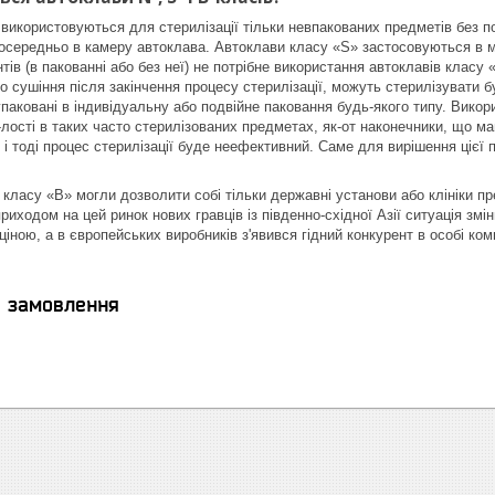
використовуються для стерилізації тільки невпакованих предметів без п
середньо в камеру автоклава. Автоклави класу «S» застосовуються в мед
нтів (в пакованні або без неї) не потрібне використання автоклавів кла
 сушіння після закінчення процесу стерилізації, можуть стерилізувати бу
упаковані в індивідуальну або подвійне паковання будь-якого типу. Вико
о-лості в таких часто стерилізованих предметах, як-от наконечники, що м
 і тоді процес стерилізації буде неефективний. Саме для вирішення ціє
класу «B» могли дозволити собі тільки державні установи або клініки пр
риходом на цей ринок нових гравців із південно-східної Азії ситуація зм
іною, а в європейських виробників з'явився гідний конкурент в особі ком
я замовлення