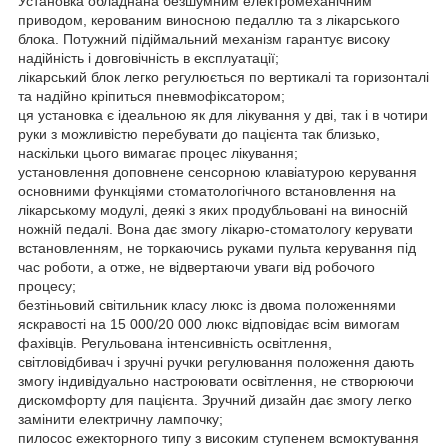
Установка обладнана безшумним електромеханічним
приводом, керованим виносною педаллю та з лікарського
блока. Потужний підіймальний механізм гарантує високу
надійність і довговічність в експлуатації;
лікарський блок легко регулюється по вертикалі та горизонталі
та надійно кріпиться пневмофіксатором;
ця установка є ідеальною як для лікування у дві, так і в чотири
руки з можливістю перебувати до пацієнта так близько,
наскільки цього вимагає процес лікування;
установлення доповнене сенсорною клавіатурою керування
основними функціями стоматологічного встановлення на
лікарському модулі, деякі з яких продубльовані на виносній
ножній педалі. Вона дає змогу лікарю-стоматологу керувати
встановленням, не торкаючись руками пульта керування під
час роботи, а отже, не відвертаючи уваги від робочого
процесу;
безтіньовий світильник класу люкс із двома положеннями
яскравості на 15 000/20 000 люкс відповідає всім вимогам
фахівців. Регульована інтенсивність освітлення,
світловідбивач і зручні ручки регулювання положення дають
змогу індивідуально настроювати освітлення, не створюючи
дискомфорту для пацієнта. Зручний дизайн дає змогу легко
замінити електричну лампочку;
пилосос ежекторного типу з високим ступенем всмоктування