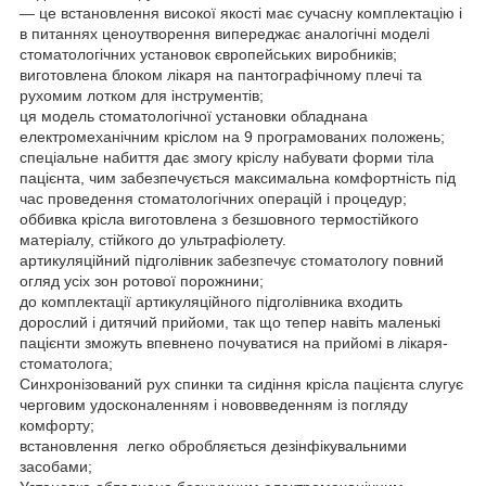
— це встановлення високої якості має сучасну комплектацію і
в питаннях ценоутворення випереджає аналогічні моделі
стоматологічних установок європейських виробників;
виготовлена блоком лікаря на пантографічному плечі та
рухомим лотком для інструментів;
ця модель стоматологічної установки обладнана
електромеханічним кріслом на 9 програмованих положень;
спеціальне набиття дає змогу кріслу набувати форми тіла
пацієнта, чим забезпечується максимальна комфортність під
час проведення стоматологічних операцій і процедур;
оббивка крісла виготовлена з безшовного термостійкого
матеріалу, стійкого до ультрафіолету.
артикуляційний підголівник забезпечує стоматологу повний
огляд усіх зон ротової порожнини;
до комплектації артикуляційного підголівника входить
дорослий і дитячий прийоми, так що тепер навіть маленькі
пацієнти зможуть впевнено почуватися на прийомі в лікаря-
стоматолога;
Синхронізований рух спинки та сидіння крісла пацієнта слугує
черговим удосконаленням і нововведенням із погляду
комфорту;
встановлення легко обробляється дезінфікувальними
засобами;