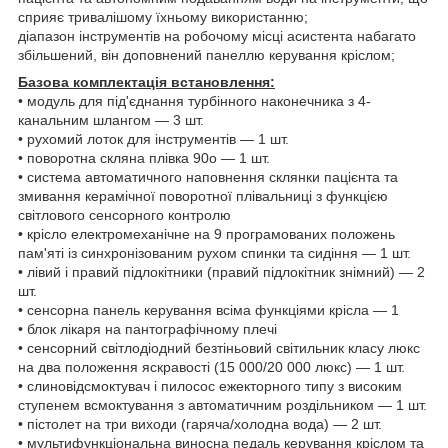
сприяє тривалішому їхньому використанню;
діапазон інструментів на робочому місці асистента набагато
збільшений, він доповнений панеллю керування кріслом;
Базова комплектація встановлення:
• модуль для під'єднання турбінного наконечника з 4-
канальним шлангом — 3 шт.
• рухомий лоток для інструментів — 1 шт.
• поворотна скляна плівка 90o — 1 шт.
• система автоматичного наповнення склянки пацієнта та
змивання керамічної поворотної плівальниці з функцією
світлового сенсорного контролю
• крісло електромеханічне на 9 програмованих положень
пам'яті із синхронізованим рухом спинки та сидіння — 1 шт.
• лівий і правий підлокітники (правий підлокітник знімний) — 2
шт.
• сенсорна панель керування всіма функціями крісла — 1
• блок лікаря на пантографічному плечі
• сенсорний світлодіодний безтіньовий світильник класу люкс
на два положення яскравості (15 000/20 000 люкс) — 1 шт.
• слиновідсмоктувач і пилосос ежекторного типу з високим
ступенем всмоктування з автоматичним роздільником — 1 шт.
• пістолет на три виходи (гаряча/холодна вода) — 2 шт.
• мультифункціональна виносна педаль керування кріслом та