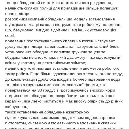
тепер обладнаний системою автоматичного розділення;
наявність скляної полиці для приладів ще більше полегшує
працю лікаря;
розробники компанії обладнали цю модель встановлення
функцією фіксації важеля інструмента в робочому положенні,
що, безумовно, вигідно відрізняє її від інших установок цієї
серії;
подавання охолоджувального спрею на кожен інструмент
доступна для лікаря та винесена на інструментальний блок;
установлення обладнане великою зручною тацею та
вбудованим негатоскопом, який дає змогу чітко відстежувати
клінічну картину на рентгенівських знімках;
наявність у комплектації встановлення манометра робочого
тиску робить її ще більш вдосконаленою з технічного погляду;
до комплектації гідроблока входить бойлер підігрівання води
та плівка з круговим омиванням овальної форми, яка
повертається на 90 градусів. Дотримуючись високих норм
стерильності обладнання, розробники виготовили плівка з
кераміки, яка легко чиститься й має високу опірність до різних
забруднень;
також установлення обладнане ежекторною
відсмоктувальною системою, додатковим водоповітряним
пістолетом, системою автоматичного наповнення склянки
пацієнта та автономним подаванням води на інструменти, що