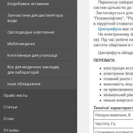
Переносна лабораторн
Біодобавки, вітамини
систем щільністю до 
Застосовується для о
Запчастини для дистилятора
"Плазмоліфтинг", "Pl
води
в хірургічній стомато
Центрифуга
має по
Світлодіодне освітлення
На електронному блоц
хв). Під час роботи 
Меблі медичні
частоти обертання в 
Центрифуга обладна
Контейнери для утилізації
ПЕРЕВАГИ:
Все для медичних закладів,
конструкція вст
для лабораторій
електронне блок
плавний розгін 
Інше обладнання
можливість візу
не врівноважено
мінімальний рів
Прайс-листы
низьке енергос
Статьи
Технічні характерис
Напруга живильня, В
О нас
Частота, Гц
Отзывы
Споживана потужність