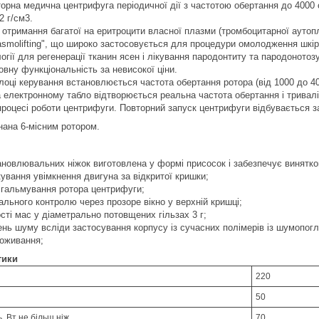
а медична центрифуга періодичної дії з частотою обертання до 4000 об
2 г/см3.
тримання багатої на еритроцити власної плазми (тромбоцитарної аутопла
asmolifting", що широко застосовується для процедури омолодження шкіри
логії для регенерації тканин ясен і лікування пародонтиту та пародонотоз
вну функціональність за невисокої ціни.
і керування встановлюється частота обертання ротора (від 1000 до 4000 
на електронному табло відтворюється реальна частота обертання і трива
процесі роботи центрифуги. Повторний запуск центрифуги відбувається
на 6-місним ротором.
ановлювальних ніжок виготовлена у формі присосок і забезпечує виняткову 
ування увімкнення двигуна за відкритої кришки;
і гальмування ротора центрифуги;
ального контролю через прозоре вікно у верхній кришці;
сті мас у діаметрально потовщених гільзах 3 г;
ень шуму всліди застосування корпусу із сучасних полімерів із шумопо
поживання;
тики
220
50
, Вт не більш ніж
70