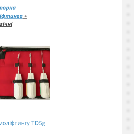
аторна
ліфтинг
а
+
ічні
змоліфтингу
TD5g