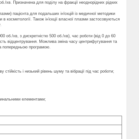
./хв. Призначена для поділу на фракції неоднорідних рідких
зми) пацієнта для подальших ін'єкцій із медичної методики
 в косметології. Також ін'єкції власної плазми застосовуються
у.
об./хв, з дискретністю 500 об./хв), час роботи (від 0 до 60
лість відцентрування. Можлива зміна часу центрифугування та
 за попередньою програмою.
стійкість і низький рівень шуму та вібрації під час роботи;
глинальними елементами;