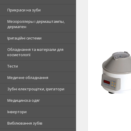
Прикраси на зуби
Мезороллеры і дермаштампы,
дермапен
Іригаційні системи
Обладнання та матеріали для
косметології
Тести
Медичне обладнання
Зубні електрощітки, іригатори
Медицинска одяг
Інвертори
Вибілювання зубів