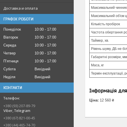
Максимальний чинник 
Доставка и оплата
Максимальний об'єм ц
ГРАФІК РОБОТИ
Кількість пробірок
Понеділок
10:00
17:00
Частота обертання ро
Вівторок
10:00
17:00
Таймер, хв.
Середа
10:00
17:00
Рівень шуму, ДБ не бі
Четвер
10:00
17:00
Габаритні розміри, мм
Пʼятниця
10:00
17:00
Маса, кг
Субота
Вихідний
Термін експлуатації, р
Неділя
Вихідний
КОНТАКТИ
Інформація дл
Ціна:
12 560 ₴
+380 (93) 207-89-79
Viber, Telegram
+380 (67) 821-00-45
+380 (44) 465-74-70