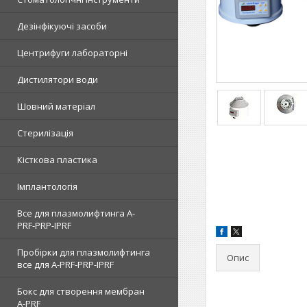
Дезінфікуючі засоби
Центрифуги лабораторні
Дистилятори води
Шовний матеріал
Стерилізація
Кісткова пластика
Імплантологія
Все для плазмолифтинга A-
PRF-PRP-IPRF
Пробірки для плазмолифтинга
Опис
все для A-PRF-PRP-IPRF
Бокс для створення мембран
A-PRF