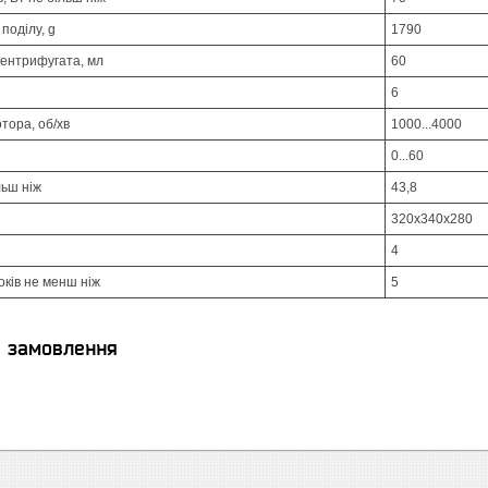
поділу, g
1790
ентрифугата, мл
60
6
тора, об/хв
1000...4000
0...60
льш ніж
43,8
320х340х280
4
оків не менш ніж
5
я замовлення