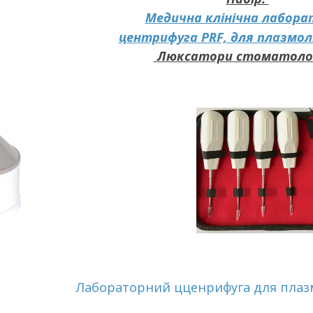
Медична клінічна лабор
центрифуга PRF, для плазмо
Люксатори стоматолог
Лабораторний ц
ценрифуга для пла