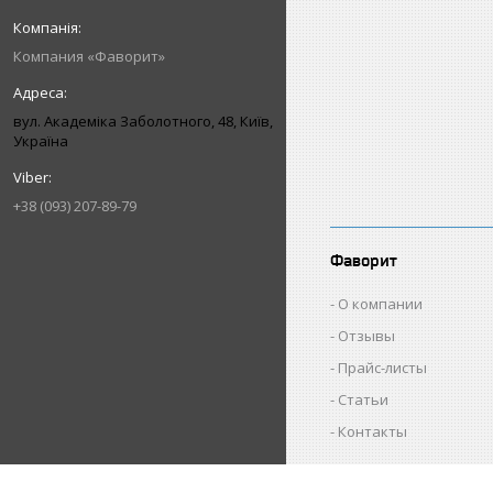
Компания «Фаворит»
вул. Академіка Заболотного, 48, Київ,
Україна
+38 (093) 207-89-79
Фаворит
О компании
Отзывы
Прайс-листы
Статьи
Контакты