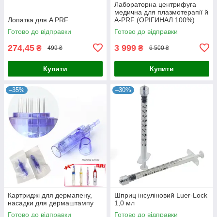
Лабораторна центрифуга
медична для плазмотерапії й
Лопатка для A PRF
A-PRF (ОРІГИНАЛ 100%)
Готово до відправки
Готово до відправки
274,45
3 999
₴
₴
499 ₴
6 500 ₴
Купити
Купити
–35%
–30%
Картриджі для дермапену,
Шприц інсуліновий Luer-Lock
насадки для дермаштампу
1,0 мл
Готово до відправки
Готово до відправки