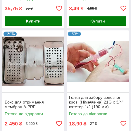
35,75
3,49
₴
₴
55 ₴
4,99 ₴
Купити
Купити
–30%
–30%
Голки для забору венозної
Бокс для отримання
крові (Німеччина) 21G x 3/4"
мембран A-PRF
катетер 1/2 (190 мм)
Готово до відправки
Готово до відправки
2 450
18,90
₴
₴
3 500 ₴
27 ₴