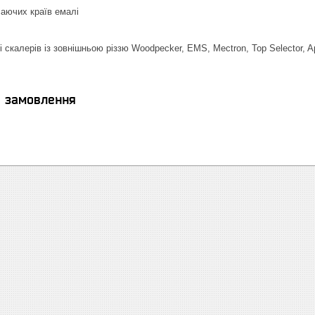
аючих країв емалі
і скалерів із зовнішньою різзю Woodpecker, EMS, Mectron, Top Selector
я замовлення