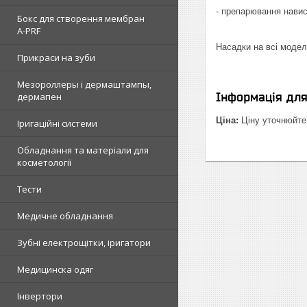
- препарювання навис
Бокс для створення мембран
A-PRF
Насадки на всі модел
Прикраси на зуби
Мезороллеры і дермаштампы,
Інформація дл
дермапен
Ціна:
Ціну уточнюйте
Іригаційні системи
Обладнання та матеріали для
косметології
Тести
Медичне обладнання
Зубні електрощітки, іригатори
Медицинска одяг
Інвертори