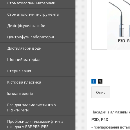
Стоматологічні матеріали
Стоматологічні інструменти
Дезінфікуючі засоби
Центрифуги лабораторні
Дистилятори води
Шовний матеріал
Стерилізація
Кісткова пластика
Опис
Імплантологія
Все для плазмолифтинга A-
PRF-PRP-IPRF
Насадки з алмазним 
P3D, P4D
Пробірки для плазмолифтинга
все для A-PRF-PRP-IPRF
- препарювання всть