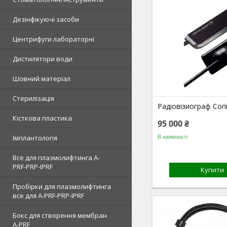
Дезінфікуючі засоби
Центрифуги лабораторні
Дистилятори води
Шовний матеріал
Стерилізація
Радіовізиограф Сопі
Кісткова пластика
95 000 ₴
Імплантологія
В наявності
Все для плазмолифтинга A-
PRF-PRP-IPRF
Купити
Пробірки для плазмолифтинга
все для A-PRF-PRP-IPRF
Бокс для створення мембран
A-PRF