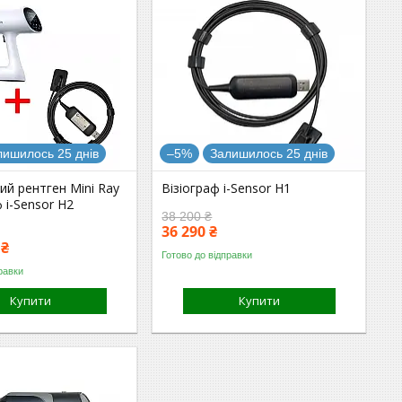
лишилось 25 днів
–5%
Залишилось 25 днів
й рентген Mini Ray
Візіограф i-Sensor H1
ф i-Sensor H2
38 200 ₴
36 290 ₴
 ₴
Готово до відправки
равки
Купити
Купити