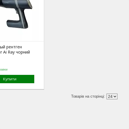
ый рентген
 Ai Ray чорний
равки
Купити