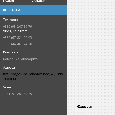
Неділя
Вихідний
КОНТАКТИ
+380 (93) 207-89-79
Viber, Telegram
+380 (67) 821-00-45
+380 (44) 465-74-70
Компания «Фаворит»
вул. Академіка Заболотного, 48, Київ,
Україна
+38 (093) 207-89-79
Фаворит