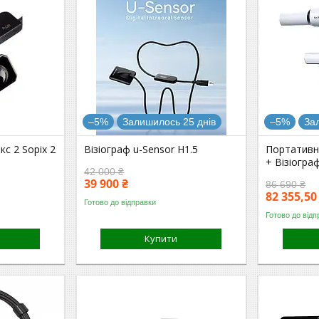
–5%
Залишилось 25 днів
–5%
За
кс 2 Sopix 2
Візіограф u-Sensor H1.5
Портативни
+ Візіогра
42 000 ₴
39 900 ₴
86 690 ₴
82 355,50
Готово до відправки
Готово до відп
Купити