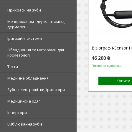
Прикраси на зуби
Мезороллеры і дермаштампы,
дермапен
Іригаційні системи
Візіограф i-Sensor 
Обладнання та матеріали для
косметології
46 200 ₴
Готово до відправки
Тести
Медичне обладнання
Купити
Зубні електрощітки, іригатори
Медицинска одяг
Інвертори
Вибілювання зубів