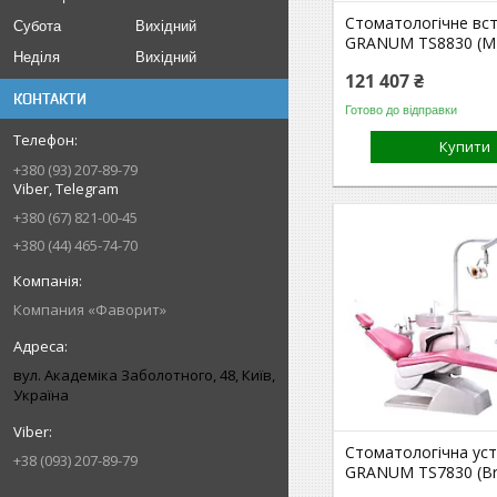
Стоматологічне вс
Субота
Вихідний
GRANUM TS8830 (M
Неділя
Вихідний
121 407 ₴
КОНТАКТИ
Готово до відправки
Купити
+380 (93) 207-89-79
Viber, Telegram
+380 (67) 821-00-45
+380 (44) 465-74-70
Компания «Фаворит»
вул. Академіка Заболотного, 48, Київ,
Україна
Стоматологічна ус
+38 (093) 207-89-79
GRANUM TS7830 (Br