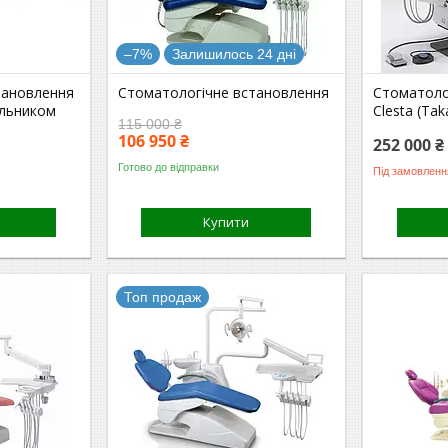
–7%
Залишилось 24 дні
тановлення
Стоматологічне встановлення
Стоматоло
ильником
Clesta (Ta
115 000 ₴
106 950 ₴
252 000 ₴
Готово до відправки
Під замовленн
Купити
Топ продаж