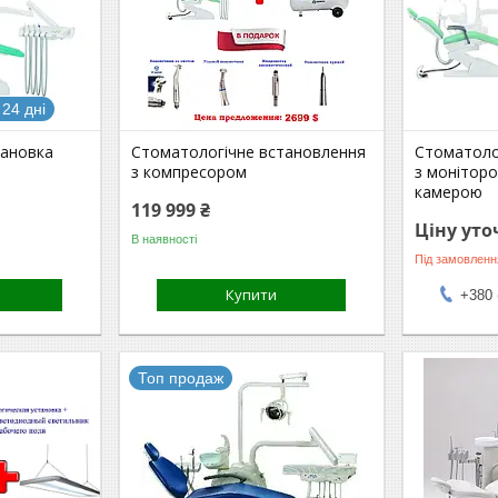
24 дні
тановка
Стоматологічне встановлення
Стоматоло
з компресором
з монітор
камерою
119 999 ₴
Ціну ут
В наявності
Під замовленн
Купити
+380 
Топ продаж