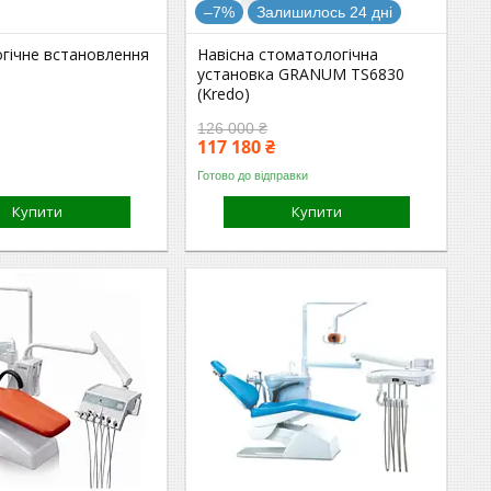
–7%
Залишилось 24 дні
гічне встановлення
Навісна стоматологічна
установка GRANUM TS6830
(Kredo)
126 000 ₴
117 180 ₴
Готово до відправки
Купити
Купити