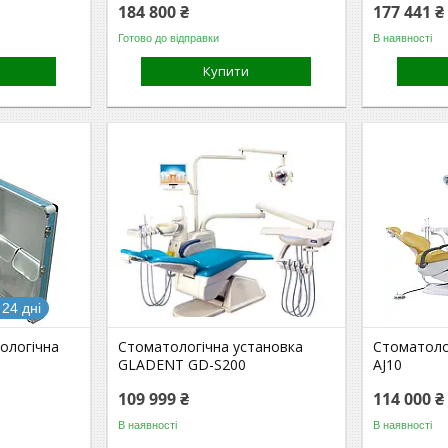
184 800 ₴
177 441 ₴
Готово до відправки
В наявності
Купити
24 дні
ологічна
Стоматологічна установка
Стоматоло
GLADENT GD-S200
AJ10
109 999 ₴
114 000 ₴
В наявності
В наявності