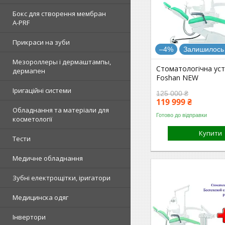
Бокс для створення мембран
A-PRF
Прикраси на зуби
–4%
Залишилось 
Мезороллеры і дермаштампы,
Стоматологічна ус
дермапен
Foshan NEW
Іригаційні системи
125 000 ₴
119 999 ₴
Обладнання та матеріали для
Готово до відправки
косметології
Купити
Тести
Медичне обладнання
Зубні електрощітки, іригатори
Медицинска одяг
Інвертори