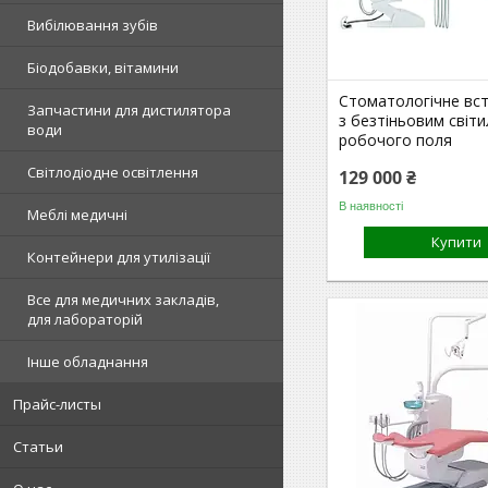
Вибілювання зубів
Біодобавки, вітамини
Стоматологічне вс
Запчастини для дистилятора
з безтіньовим світ
води
робочого поля
Світлодіодне освітлення
129 000 ₴
В наявності
Меблі медичні
Купити
Контейнери для утилізації
Все для медичних закладів,
для лабораторій
Інше обладнання
Прайс-листы
Статьи